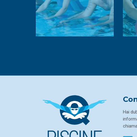
Con
Hai dub
informa
chiamac